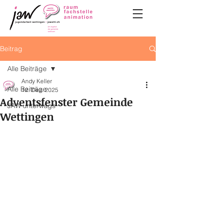
Beitrag
Alle Beiträge
Andy Keller
Alle Beiträge
12. Dez. 2025
Adventsfenster Gemeinde
JAW unterwägs
Wettingen