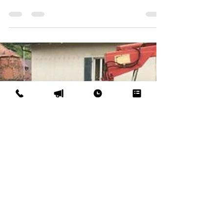
Gestern fand das Kick-off Meeting der Jugend für das
Wettinger 975 Jahr Jubiläum im SoKuL statt. Es trafen
sich die JuBla St.Anton, JuBla...