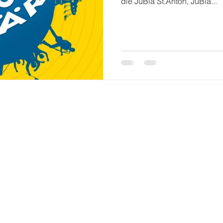
die JuBla St.Anton, JuBla...