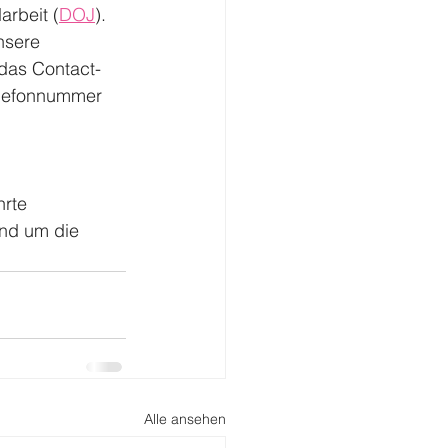
rbeit (
DOJ
). 
nsere 
das Contact-
elefonnummer 
rte 
nd um die 
Alle ansehen